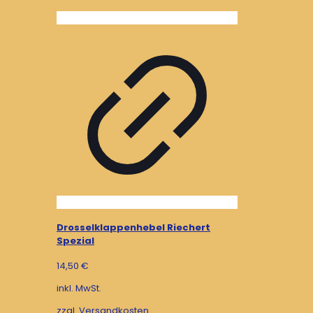
Drosselklappenhebel Riechert
Spezial
14,50
€
inkl. MwSt.
zzgl.
Versandkosten