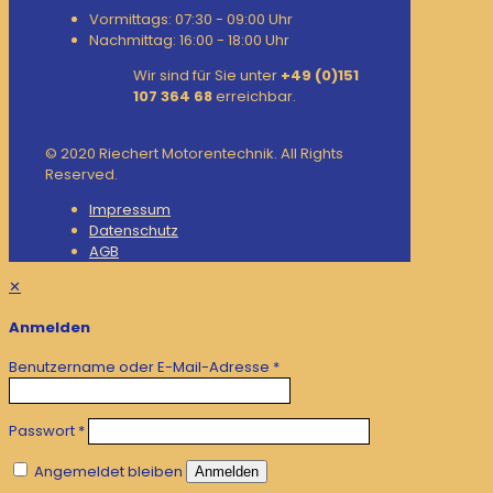
Vormittags: 07:30 - 09:00 Uhr
Nachmittag: 16:00 - 18:00 Uhr
Wir sind für Sie unter
+49 (0)151
107 364 68
erreichbar.
© 2020 Riechert Motorentechnik. All Rights
Reserved.
Impressum
Datenschutz
AGB
✕
Anmelden
Benutzername oder E-Mail-Adresse
*
Passwort
*
Angemeldet bleiben
Anmelden