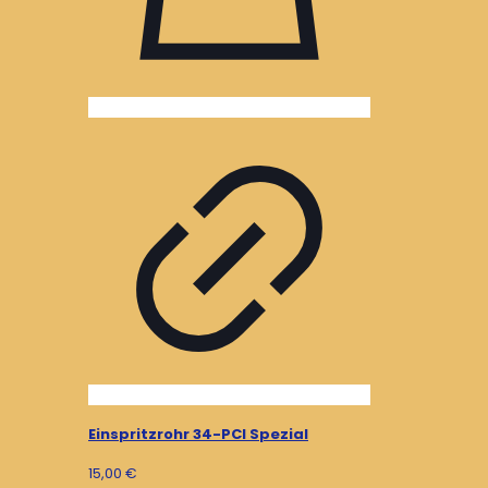
Einspritzrohr 34-PCI Spezial
15,00
€