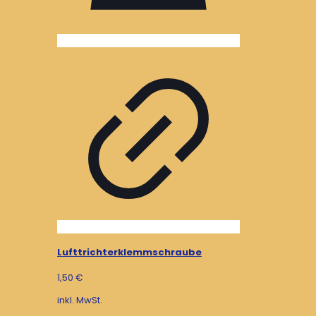
Lufttrichterklemmschraube
1,50
€
inkl. MwSt.