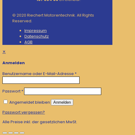
© 2020 Riechert Motorentechnik. All Rights
Reserved.
Impressum
Datenschutz
AGB
✕
Anmelden
Benutzername oder E-Mail-Adresse
*
Passwort
*
Angemeldet bleiben
Anmelden
Passwort vergessen?
Alle Preise inkl. der gesetzlichen MwSt.