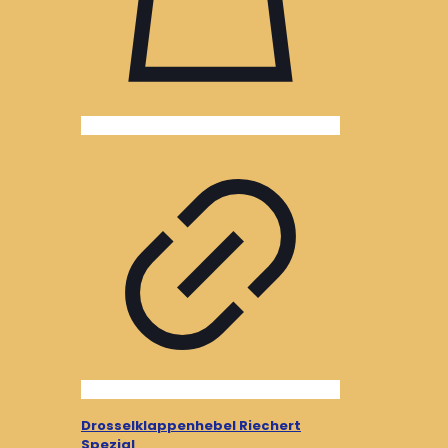
Drosselklappenhebel Riechert
Spezial